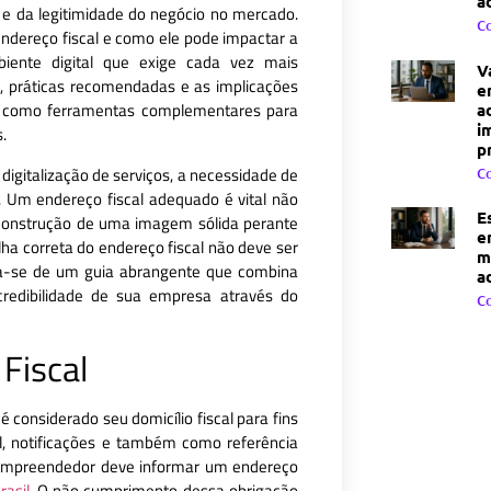
a
 e da legitimidade do negócio no mercado.
C
ndereço fiscal e como ele pode impactar a
ente digital que exige cada vez mais
V
s, práticas recomendadas e as implicações
e
como ferramentas complementares para
a
i
.
p
digitalização de serviços, a necessidade de
C
. Um endereço fiscal adequado é vital não
E
construção de uma imagem sólida perante
e
olha correta do endereço fiscal não deve ser
m
ta-se de um guia abrangente que combina
a
credibilidade de sua empresa através do
C
Fiscal
 considerado seu domicílio fiscal para fins
ial, notificações e também como referência
do empreendedor deve informar um endereço
rasil
. O não cumprimento dessa obrigação