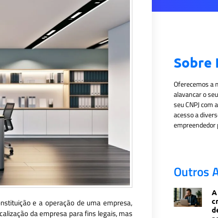
Sobre
Oferecemos a m
alavancar o se
seu CNPJ com a E
acesso a diver
empreendedor p
Outros A
A
c
onstituição e a operação de uma empresa,
d
ocalização da empresa para fins legais, mas