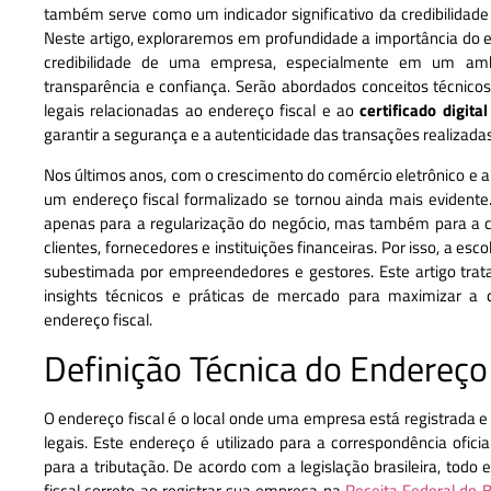
também serve como um indicador significativo da credibilidade
Neste artigo, exploraremos em profundidade a importância do e
credibilidade de uma empresa, especialmente em um ambi
transparência e confiança. Serão abordados conceitos técnico
legais relacionadas ao endereço fiscal e ao
certificado digital
garantir a segurança e a autenticidade das transações realizadas
Nos últimos anos, com o crescimento do comércio eletrônico e a 
um endereço fiscal formalizado se tornou ainda mais evidente
apenas para a regularização do negócio, mas também para a 
clientes, fornecedores e instituições financeiras. Por isso, a esc
subestimada por empreendedores e gestores. Este artigo tra
insights técnicos e práticas de mercado para maximizar a 
endereço fiscal.
Definição Técnica do Endereço 
O endereço fiscal é o local onde uma empresa está registrada e é
legais. Este endereço é utilizado para a correspondência ofic
para a tributação. De acordo com a legislação brasileira, to
fiscal correto ao registrar sua empresa na
Receita Federal do B