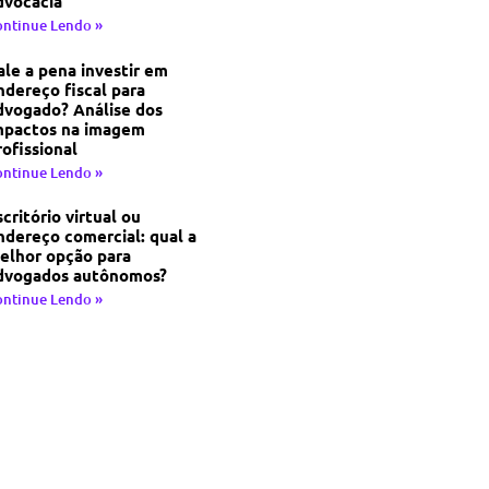
dvocacia
ontinue Lendo »
ale a pena investir em
ndereço fiscal para
dvogado? Análise dos
mpactos na imagem
rofissional
ontinue Lendo »
scritório virtual ou
ndereço comercial: qual a
elhor opção para
dvogados autônomos?
ontinue Lendo »