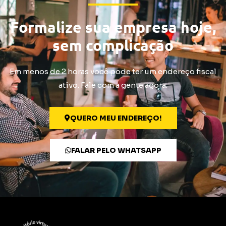
Formalize sua empresa hoje,
sem complicação
Em menos de 2 horas você pode ter um endereço fiscal
ativo. Fale com a gente agora.
QUERO MEU ENDEREÇO!
FALAR PELO WHATSAPP