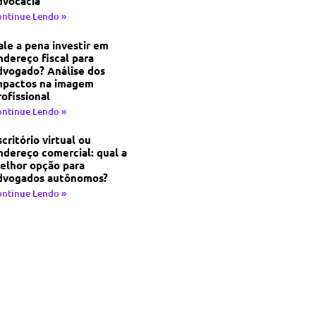
dvocacia
ontinue Lendo »
ale a pena investir em
ndereço fiscal para
dvogado? Análise dos
mpactos na imagem
rofissional
ontinue Lendo »
scritório virtual ou
ndereço comercial: qual a
elhor opção para
dvogados autônomos?
ontinue Lendo »