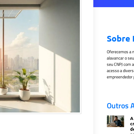
Sobre
Oferecemos a m
alavancar o se
seu CNPJ com a E
acesso a diver
empreendedor p
Outros A
A
c
d