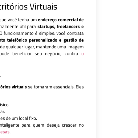
itórios Virtuais
 que você tenha um
endereço comercial de
ialmente útil para
startups, freelancers e
O funcionamento é simples: você contrata
nto telefônico personalizado e gestão de
o de qualquer lugar, mantendo uma imagem
pode beneficiar seu negócio, confira
o
a
tórios virtuais
se tornaram essenciais. Eles
sico.
ar.
s de um local fixo.
teligente para quem deseja crescer no
resas
.