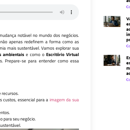
a
C
V
e
a
i
udança notável no mundo dos negócios.
p
não apenas redefinem a forma como as
C
a mais sustentável. Vamos explorar sua
s ambientais
e como o
Escritório Virtual
E
eis. Prepare-se para entender como essa
e
m
a
C
e recursos.
s custos, essencial para a
imagem da sua
entos.
o para seu negócio.
ustentável.